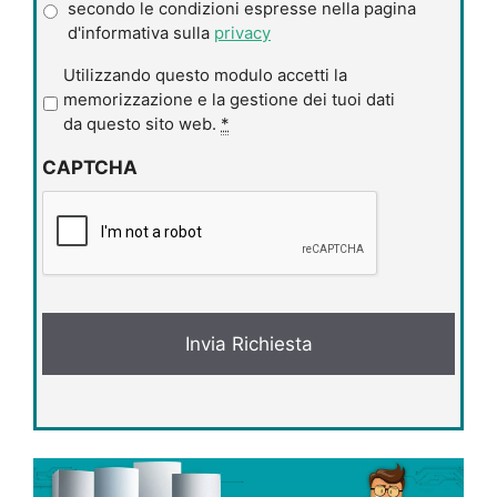
secondo le condizioni espresse nella pagina
d'informativa sulla
privacy
P
Utilizzando questo modulo accetti la
r
memorizzazione e la gestione dei tuoi dati
i
da questo sito web.
*
v
CAPTCHA
a
c
y
*