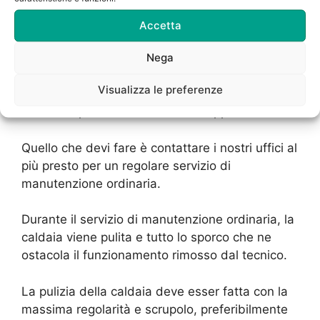
pulizia.
Accetta
Se non hai ancora richiesto un servizio di
Nega
vendita e
Installazione Caldaie Vaillant Ponte
Seveso Milano
allora devi per forza prenderti
Visualizza le preferenze
cura della tua vecchia caldaia altrimenti potresti
avere dei problemi di consumi troppo elevati.
Quello che devi fare è contattare i nostri uffici al
più presto per un regolare servizio di
manutenzione ordinaria.
Durante il servizio di manutenzione ordinaria, la
caldaia viene pulita e tutto lo sporco che ne
ostacola il funzionamento rimosso dal tecnico.
La pulizia della caldaia deve esser fatta con la
massima regolarità e scrupolo, preferibilmente