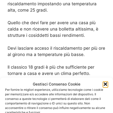
riscaldamento impostando una temperatura
alta, come 25 gradi.
Quello che devi fare per avere una casa più
calda e non ricevere una bolletta altissima, è
strutture i cosiddetti bassi rendimenti.
Devi lasciare acceso il riscaldamento per più ore
al girono ma a temperature più basse.
Il classico 18 gradi è più che sufficiente per
tornare a casa e avere un clima perfetto.
Gestisci Consenso Cookie
Pulire la caldaia
Per fornire le migliori esperienze, utilizziamo tecnologie come i cookie
per memorizzare e/o accedere alle informazioni del dispositivo. Il
consenso a queste tecnologie ci permetterà di elaborare dati come il
Che tu abbia o meno una nuova caldaia più
comportamento di navigazione o ID unici su questo sito. Non
efficiente, devi sempre proccurati della sua
acconsentire o ritirare il consenso può influire negativamente su alcune
caratteristiche e funzioni.