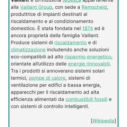
Vaillant
è un’industria
tedesca
appartenente
alla
Vaillant Group
, con sede a
Remscheid
,
produttrice di impianti destinati al
riscaldamento e al condizionamento
domestico. È stata fondata nel
1874
ed è
ancora proprietà della famiglia Vaillant.
Produce sistemi di
riscaldamento
e di
climatizzazione
includendo anche soluzioni
eco-compatibili ad alto
risparmio energetico
,
orientate all’utilizzo delle
energie rinnovabili
.
Tra i prodotti si annoverano sistemi solari
termici,
pompe di calore
, sistemi di
ventilazione per edifici a bassa energia,
apparecchi per il riscaldamento ad alta
efficienza alimentati da
combustibili fossili
e
con sistemi di controllo intelligenti.
[
Wikipedia
]