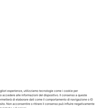
ristinare al meglio la funzionalità della vostra
e Milano
I NOSTRI PRINCIPALI SERVIZI
Home
Assistenza Caldaie Vaillant Milano
Assistenza Vaillant Milano
igliori esperienze, utilizziamo tecnologie come i cookie per
 accedere alle informazioni del dispositivo. Il consenso a queste
Caldaie a Condensazione Vaillant Milano
ermetterà di elaborare dati come il comportamento di navigazione o ID
 sito. Non acconsentire o ritirare il consenso può influire negativamente
Caldaie Vaillant Milano