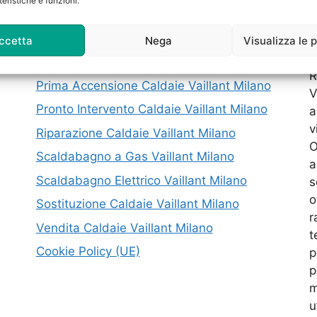
eristiche e funzioni.
Contattaci
N
Installazione Caldaie Vaillant Milano
e
ccetta
Nega
Visualizza le 
m
Manutenzione Caldaie Vaillant Milano
R
Prima Accensione Caldaie Vaillant Milano
V
Pronto Intervento Caldaie Vaillant Milano
a
v
Riparazione Caldaie Vaillant Milano
O
Scaldabagno a Gas Vaillant Milano
a
Scaldabagno Elettrico Vaillant Milano
s
o
Sostituzione Caldaie Vaillant Milano
r
Vendita Caldaie Vaillant Milano
t
Cookie Policy (UE)
p
p
m
u