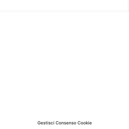
vostra caldaia,
mi
ligatoria
za Vaillant conosciamo al meglio i prodotti e
che li compone. Una tecnologia complessa, che
r poter intervenire sui loro eventuali guasti.Se
Gestisci Consenso Cookie
aillant Milano,
Solution Caldaie
e disponibile a