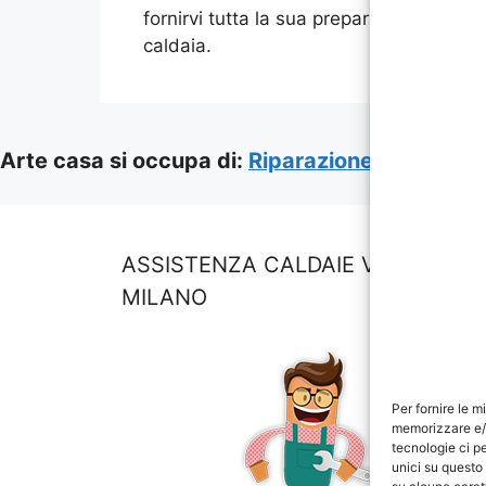
fornirvi tutta la sua preparazione per rip
caldaia.
Arte casa si occupa di:
Riparazione Tapparell
ASSISTENZA CALDAIE VAILLANT
MILANO
Per fornire le m
memorizzare e/o
tecnologie ci p
unici su questo