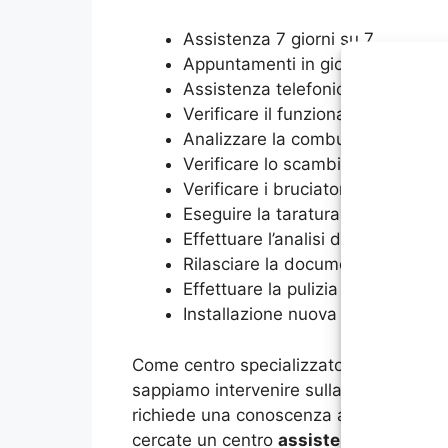
Assistenza 7 giorni su 7
Appuntamenti in giornata
Assistenza telefonica h24
Verificare il funzionamento della 
Analizzare la combustione
Verificare lo scambiatore lato fu
Verificare i bruciatori
Eseguire la taratura della caldaia
Effettuare l’analisi dei fumi
Rilasciare la documentazione obb
Effettuare la pulizia della caldaia
Installazione nuova caldaia
Come centro specializzato sull’assisten
sappiamo intervenire sulla tecnologia 
richiede una conoscenza approfondita pe
cercate un centro
assistenza caldaie V