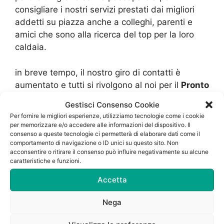
consigliare i nostri servizi prestati dai migliori
addetti su piazza anche a colleghi, parenti e
amici che sono alla ricerca del top per la loro
caldaia.
in breve tempo, il nostro giro di contatti è
aumentato e tutti si rivolgono al noi per il
Pronto
Intervento Caldaie Vaillant Milano
e altri
Gestisci Consenso Cookie
servizi.
Per fornire le migliori esperienze, utilizziamo tecnologie come i cookie
per memorizzare e/o accedere alle informazioni del dispositivo. Il
consenso a queste tecnologie ci permetterà di elaborare dati come il
Grazie a un’ottima suddivisione del lavoro,
comportamento di navigazione o ID unici su questo sito. Non
siamo in grado di dare risposta ad ogni
acconsentire o ritirare il consenso può influire negativamente su alcune
commessa che ci perviene.
caratteristiche e funzioni.
Accetta
Anche online, la nostra realtà ottiene sempre
ottime recensioni e il massimo delle stelline.
Nega
Per noi il passaparola è un ottimo biglietto da