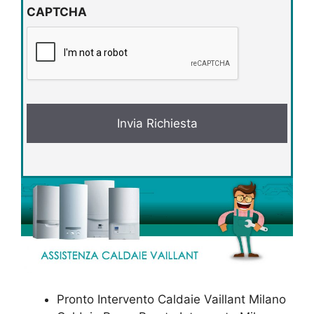
v
CAPTCHA
a
c
y
*
Pronto Intervento Caldaie Vaillant Milano