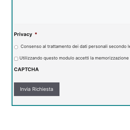
Privacy
*
Consenso al trattamento dei dati personali secondo le
P
Utilizzando questo modulo accetti la memorizzazione e
r
CAPTCHA
i
v
a
c
y
*