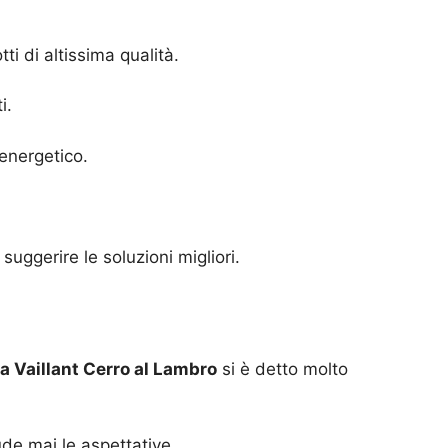
i di altissima qualità.
i.
 energetico.
suggerire le soluzioni migliori.
a Vaillant Cerro al Lambro
si è detto molto
ude mai le aspettative.