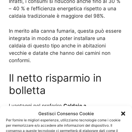
Infatti, i consumi si riducono anche fino al 30 %
– 40 % e l’efficienza energetica rispetto a una
caldaia tradizionale è maggiore del 98%.
In merito alla canna fumaria, questa può essere
integrata in modo da poter installare una
caldaia di questo tipo anche in abitazioni
vecchie e datate che hanno dei camini non
conformi.
Il netto risparmio in
bolletta
I vantaggi nel preferire
Caldaie a
Condensazione Vaillant Casorezzo
sono
Gestisci Consenso Cookie
davvero molti, ma il primo e il più importante per
Per fornire le migliori esperienze, utilizziamo tecnologie come i cookie
per memorizzare e/o accedere alle informazioni del dispositivo. Il
tutti è il risparmio in bolletta.
consenso a queste tecnologie ci permetterà di elaborare dati come il