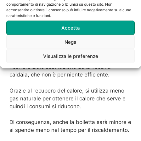
comportamento di navigazione o ID unici su questo sito. Non
acconsentire o ritirare il consenso può influire negativamente su alcune
Dopo aver installato una caldaia di ultima
caratteristiche e funzioni.
generazione si consuma molto meno gas
naturale e ciò implica una riduzione della
Accetta
bolletta che arriva a casa alla fina del periodo.
Nega
Chi è stufo di dover pagare sempre così tanto
Visualizza le preferenze
per le bollette dal gas, dovrebbe al più presto
ricorrere alale sostituzione della vecchia
caldaia, che non è per niente efficiente.
Grazie al recupero del calore, si utilizza meno
gas naturale per ottenere il calore che serve e
quindi i consumi si riducono.
Di conseguenza, anche la bolletta sarà minore e
si spende meno nel tempo per il riscaldamento.