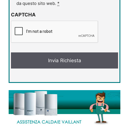
i
da questo sito web.
*
v
CAPTCHA
a
c
y
*