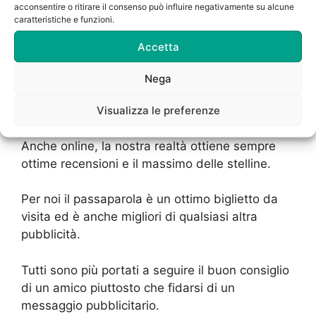
aumentato e tutti si rivolgono al noi per il
Pronto
acconsentire o ritirare il consenso può influire negativamente su alcune
caratteristiche e funzioni.
Intervento Caldaie Vaillant Via Rembrant
Milano
e altri servizi.
Accetta
Grazie a un’ottima suddivisione del lavoro,
Nega
siamo in grado di dare risposta ad ogni
Visualizza le preferenze
commessa che ci perviene.
Anche online, la nostra realtà ottiene sempre
ottime recensioni e il massimo delle stelline.
Per noi il passaparola è un ottimo biglietto da
visita ed è anche migliori di qualsiasi altra
pubblicità.
Tutti sono più portati a seguire il buon consiglio
di un amico piuttosto che fidarsi di un
messaggio pubblicitario.