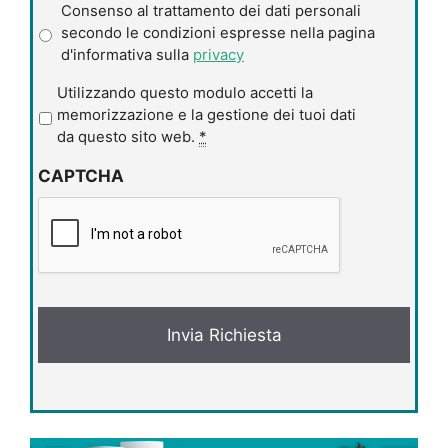
Consenso al trattamento dei dati personali
secondo le condizioni espresse nella pagina
d'informativa sulla
privacy
P
Utilizzando questo modulo accetti la
r
memorizzazione e la gestione dei tuoi dati
i
da questo sito web.
*
v
CAPTCHA
a
c
y
*