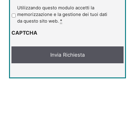
P
Utilizzando questo modulo accetti la
r
memorizzazione e la gestione dei tuoi dati
i
da questo sito web.
*
v
CAPTCHA
a
c
y
*