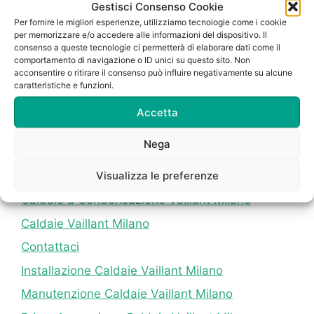
CONTATTI:
Gestisci Consenso Cookie
Per fornire le migliori esperienze, utilizziamo tecnologie come i cookie
Telefono:
3332555199
per memorizzare e/o accedere alle informazioni del dispositivo. Il
E-mail:
bergantinostefano@gmail.com
consenso a queste tecnologie ci permetterà di elaborare dati come il
comportamento di navigazione o ID unici su questo sito. Non
acconsentire o ritirare il consenso può influire negativamente su alcune
caratteristiche e funzioni.
I NOSTRI PRINCIPALI SERVIZI
Accetta
Home
Nega
Assistenza Caldaie Vaillant Milano
Visualizza le preferenze
Assistenza Vaillant Milano
Caldaie a Condensazione Vaillant Milano
Caldaie Vaillant Milano
Contattaci
Installazione Caldaie Vaillant Milano
Manutenzione Caldaie Vaillant Milano